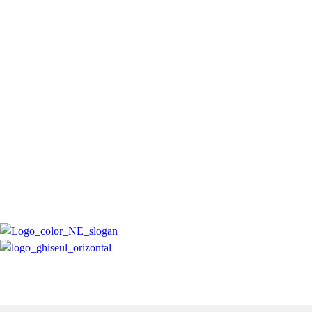
99,85
2
KM