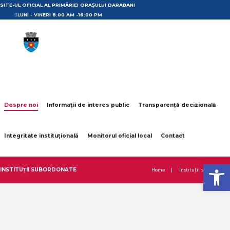
SITE-UL OFICIAL AL PRIMĂRIEI ORAȘULUI DARABANI
LUNI - VINERI 8:00 AM -16:00 PM
Despre noi
Informații de interes public
Transparență decizională
Integritate instituțională
Monitorul oficial local
Contact
Open toolbar
Home
Instituții subordonate
INSTITUȚII SUBORDONATE