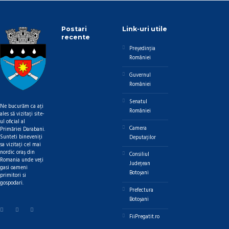
Postari
Link-uri utile
recente
Preşedinţia
României
Guvernul
României
Senatul
Ne bucurăm ca ați
României
ales să vizitați site-
ul oficial al
Camera
Primăriei Darabani.
Sunteti bineveniți
Deputaților
sa vizitați cel mai
nordic oraș din
Consiliul
Romania unde veți
Județean
gasi oameni
Botoșani
primitori si
gospodari.
Prefectura
Botoșani
FiiPregatit.ro