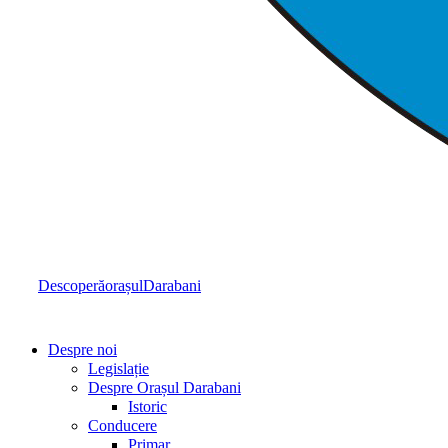
Descoperă
orașul
Darabani
Despre noi
Legislație
Despre Orașul Darabani
Istoric
Conducere
Primar