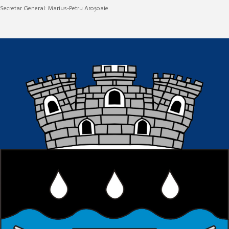
Secretar General: Marius-Petru Aroșoaie