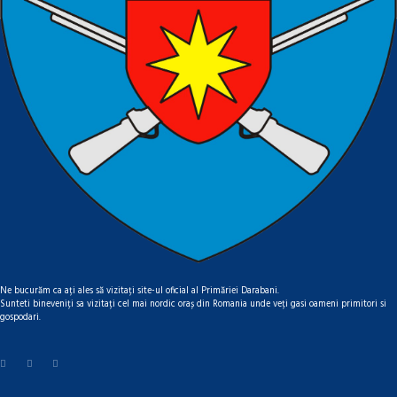
Ne bucurăm ca ați ales să vizitați site-ul oficial al Primăriei Darabani.
Sunteti bineveniți sa vizitați cel mai nordic oraș din Romania unde veți gasi oameni primitori si
gospodari.