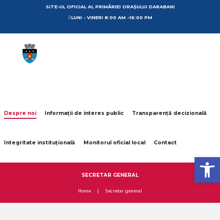
SITE-UL OFICIAL AL PRIMĂRIEI ORAȘULUI DARABANI
LUNI - VINERI 8:00 AM -16:00 PM
Despre noi
Informații de interes public
Transparență decizională
Integritate instituțională
Monitorul oficial local
Contact
Open toolbar
SECRETAR GENERAL
Home
Secretar general