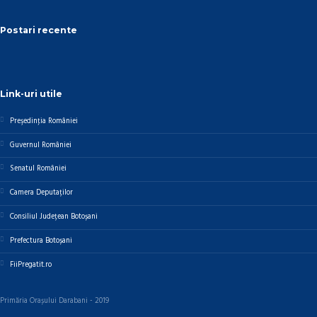
Postari recente
Link-uri utile
Preşedinţia României
Guvernul României
Senatul României
Camera Deputaților
Consiliul Județean Botoșani
Prefectura Botoșani
FiiPregatit.ro
Primăria Orașului Darabani - 2019