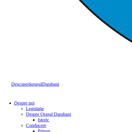
Descoperă
orașul
Darabani
Despre noi
Legislație
Despre Orașul Darabani
Istoric
Conducere
Primar