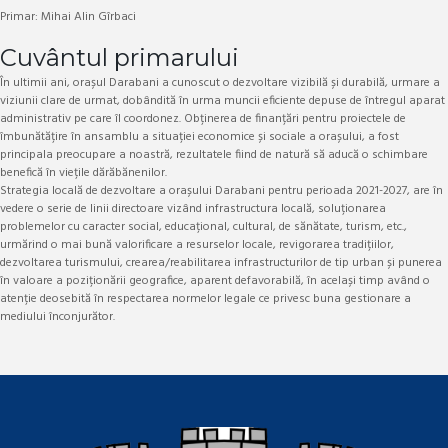
Primar: Mihai Alin Gîrbaci
Cuvântul primarului
În ultimii ani, orașul Darabani a cunoscut o dezvoltare vizibilă și durabilă, urmare a
viziunii clare de urmat, dobândită în urma muncii eficiente depuse de întregul aparat
administrativ pe care îl coordonez. Obținerea de finanțări pentru proiectele de
îmbunătățire în ansamblu a situației economice și sociale a orașului, a fost
principala preocupare a noastră, rezultatele fiind de natură să aducă o schimbare
benefică în viețile dărăbănenilor.
​Strategia locală de dezvoltare a orașului Darabani pentru perioada 2021-2027, are în
vedere o serie de linii directoare vizând infrastructura locală, soluționarea
problemelor cu caracter social, educațional, cultural, de sănătate, turism, etc.,
urmărind o mai bună valorificare a resurselor locale, revigorarea tradițiilor,
dezvoltarea turismului, crearea/reabilitarea infrastructurilor de tip urban și punerea
în valoare a poziționării geografice, aparent defavorabilă, în același timp având o
atenție deosebită în respectarea normelor legale ce privesc buna gestionare a
mediului înconjurător.