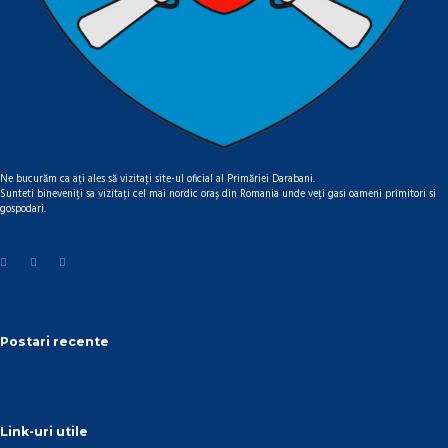
Ne bucurăm ca ați ales să vizitați site-ul oficial al Primăriei Darabani.
Sunteti bineveniți sa vizitați cel mai nordic oraș din Romania unde veți gasi oameni primitori si
gospodari.
Postari recente
Link-uri utile