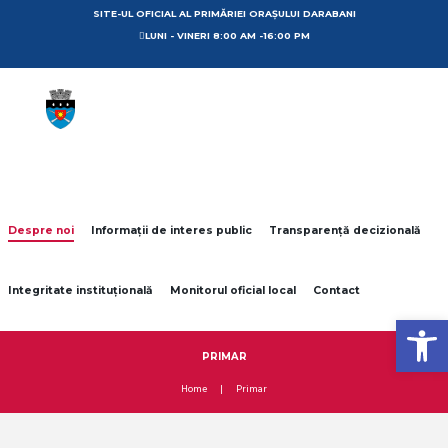
SITE-UL OFICIAL AL PRIMĂRIEI ORAȘULUI DARABANI
LUNI - VINERI 8:00 AM -16:00 PM
Despre noi
Informații de interes public
Transparență decizională
Integritate instituțională
Monitorul oficial local
Contact
Open toolbar
PRIMAR
Home
Primar