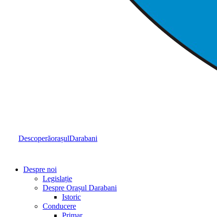
Descoperă
orașul
Darabani
Despre noi
Legislație
Despre Orașul Darabani
Istoric
Conducere
Primar