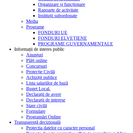
Organizare și funcționare
Rapoarte de activitate
Instituții subordonate
Media
Programe
FONDURI UE
FONDURI ELVEȚIENE
PROGRAME GUVERNAMENTALE
Informații de interes public
Anunțuri
Plăți online
Concursuri
Protecție Civilă
Achiziții publice
Lista salariilor de bază
Buget Local.
Declarații de avere
Declarații de interese
Stare civilă
Formulare
Programări Online
Transparență decizională
Protectia datelor cu caracter personal