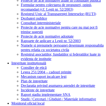
Proiecte de acte normative aflate in consultare publica
Formular pentru colectarea de propuneri, opinii,
recomandari (cf. Legii nr. 52/2003)
Registrul Unic al Transparenței Intereselor (RUTI)
Dezbateri publice
Consultari interministeriale
Proiecte de acte normative pentru care nu mai pot fi
trimise sugestii
Proiecte de acte normative adoptate
Rapoarte de aplicare a Legii nr. 52/2003
Numele si prenumele persoanei desemnate responsabila
pentru relatia cu societatea civila
Registrul asociatiilor, fundatiilor si federatiilor luate in
evidenta de institutie
Integritate instituțională
Consilier de etică
Legea 251/2004 – cadouri primite
Mecanism raport incalcare legi
Plan de integritate
Declaratia privind asumarea agendei de integritate
Incidente de integritate
Raport stadiu implementare SNA
Studii / Cercetari / Ghiduiri / Materiale informative
Monitorul oficial local