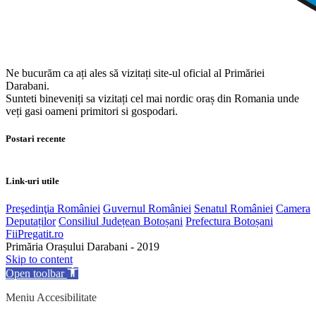
Ne bucurăm ca ați ales să vizitați site-ul oficial al Primăriei
Darabani.
Sunteti bineveniți sa vizitați cel mai nordic oraș din Romania unde
veți gasi oameni primitori si gospodari.
Postari recente
Link-uri utile
Preşedinţia României
Guvernul României
Senatul României
Camera
Deputaților
Consiliul Județean Botoșani
Prefectura Botoșani
FiiPregatit.ro
Primăria Orașului Darabani - 2019
Skip to content
Open toolbar
Meniu Accesibilitate