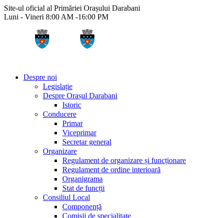
Site-ul oficial al Primăriei Orașului Darabani
Luni - Vineri 8:00 AM -16:00 PM
Despre noi
Legislație
Despre Orașul Darabani
Istoric
Conducere
Primar
Viceprimar
Secretar general
Organizare
Regulament de organizare și funcționare
Regulament de ordine interioară
Organigrama
Stat de funcții
Consiliul Local
Componență
Comisii de specialitate