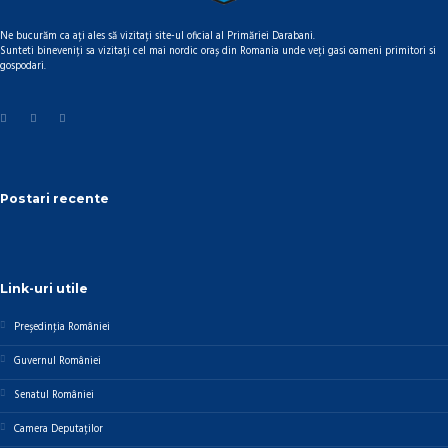
Ne bucurăm ca ați ales să vizitați site-ul oficial al Primăriei Darabani.
Sunteti bineveniți sa vizitați cel mai nordic oraș din Romania unde veți gasi oameni primitori si
gospodari.
Postari recente
Link-uri utile
Preşedinţia României
Guvernul României
Senatul României
Camera Deputaților