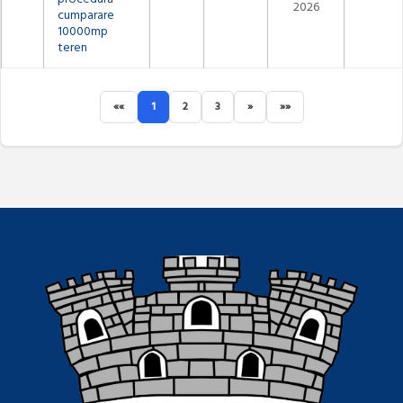
2026
cumparare
10000mp
teren
««
1
2
3
»
»»