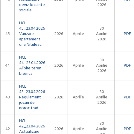
deviz locuinte
2026
sociale
HCL
45_23.04.2026
30
45
Vanzare
2026
Aprilie
Aprilie
PDF
apartament
2026
dna Nituleac
HCL
30
44_23.04.2026
44
2026
Aprilie
Aprilie
PDF
Alipire teren
2026
biserica
HCL
43_23.04.2026
30
43
Regulament
2026
Aprilie
Aprilie
PDF
jocuri de
2026
noroc trad
HCL
30
42_23.04.2026
42
2026
Aprilie
Aprilie
PDF
Actualizare