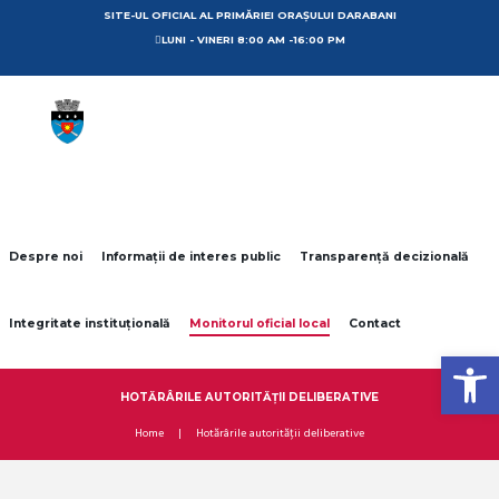
SITE-UL OFICIAL AL PRIMĂRIEI ORAȘULUI DARABANI
LUNI - VINERI 8:00 AM -16:00 PM
Despre noi
Informații de interes public
Transparență decizională
Integritate instituțională
Monitorul oficial local
Contact
Open toolbar
HOTĂRÂRILE AUTORITĂȚII DELIBERATIVE
Home
Hotărârile autorității deliberative