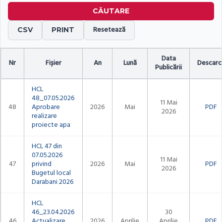
CĂUTARE
Resetează
CSV
PRINT
Data
Nr
Fișier
An
Lună
Descarc
Publicării
HCL
48_07.05.2026
11 Mai
48
Aprobare
2026
Mai
PDF
2026
realizare
proiecte apa
HCL 47 din
07.05.2026
11 Mai
47
privind
2026
Mai
PDF
2026
Bugetul local
Darabani 2026
HCL
46_23.04.2026
30
46
Actualizare
2026
Aprilie
Aprilie
PDF