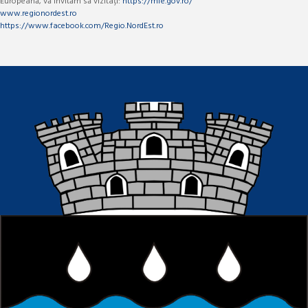
Europeană, vă invităm să vizitați:
https://mfe.gov.ro/
www.regionordest.ro
https://www.facebook.com/Regio.NordEst.ro