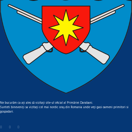
Ne bucurăm ca ați ales să vizitați site-ul oficial al Primăriei Darabani.
Sunteti bineveniți sa vizitați cel mai nordic oraș din Romania unde veți gasi oameni primitori si
gospodari.