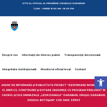
SITE-UL OFICIAL AL PRIMĂRIEI ORAȘULUI DARABANI
LUNI - VINERI 8:00 AM -16:00 PM
Despre noi
Informații de interes public
Transparență decizională
Integritate instituțională
Monitorul oficial local
Contact
Open toolbar
ANUNȚ DE INFORMARE ȘI PUBLICITATE PROIECT “DESFIINȚARE IMOBILE 61831-
C1, 61831-C2, CONSTRUIRE ŞI DOTARE GRĂDINIŢĂ CU PROGRAM PRELUNGIT ÎN
CADRUL ȘCOLII GIMNAZIALE „LEON DĂNĂILĂ” DARABANI, ORAŞUL DARABANI,
JUDEŢUL BOTOŞANI” COD SMIS: 331903