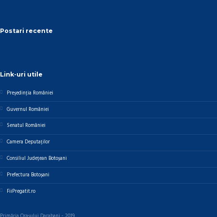
Postari recente
Link-uri utile
Preşedinţia României
Guvernul României
Senatul României
Camera Deputaților
Consiliul Județean Botoșani
Prefectura Botoșani
FiiPregatit.ro
Primăria Orașului Darabani - 2019