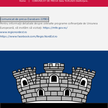
Home
COMUNICAT DE PRESĂ Data 15.05.2025 Desființare...
Comunicat-de-presa-Darabani-331903
Pentru informații detaliate despre celelalte programe cofinanțate de Uniunea
Europeană, vă invităm să vizitați:
https://mfe.gov.ro/
www.regionordest.ro
https://www.facebook.com/Regio.NordEst.ro