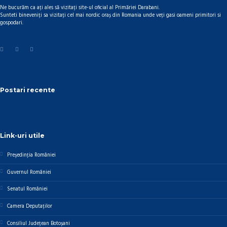
Ne bucurăm ca ați ales să vizitați site-ul oficial al Primăriei Darabani.
Sunteti bineveniți sa vizitați cel mai nordic oraș din Romania unde veți gasi oameni primitori si
gospodari.
Postari recente
Link-uri utile
Preşedinţia României
Guvernul României
Senatul României
Camera Deputaților
Consiliul Județean Botoșani