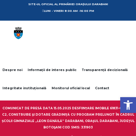
SITE-UL OFICIAL AL PRIMĂRIEI ORAȘULUI DARABANI
LUNI - VINERI 8:00 AM -16:00 PM
Despre noi
Informații de interes public
Transparență decizională
Integritate instituțională
Monitorul oficial local
Contact
Open toolbar
COMUNICAT DE PRESĂ DATA 15.05.2025 DESFIINȚARE IMOBILE 61831-C1, 61831-
C2, CONSTRUIRE ŞI DOTARE GRĂDINIŢĂ CU PROGRAM PRELUNGIT ÎN CADRUL
ȘCOLII GIMNAZIALE „LEON DĂNĂILĂ” DARABANI, ORAŞUL DARABANI, JUDEŢUL
BOTOŞANI COD SMIS: 331903