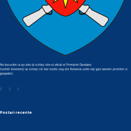
Ne bucurăm ca ați ales să vizitați site-ul oficial al Primăriei Darabani.
Sunteti bineveniți sa vizitați cel mai nordic oraș din Romania unde veți gasi oameni primitori si
gospodari.
Postari recente