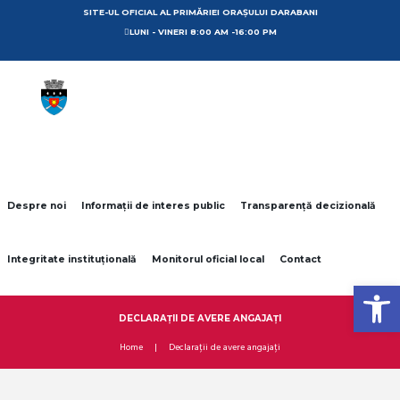
SITE-UL OFICIAL AL PRIMĂRIEI ORAȘULUI DARABANI
LUNI - VINERI 8:00 AM -16:00 PM
Despre noi
Informații de interes public
Transparență decizională
Integritate instituțională
Monitorul oficial local
Contact
Open toolbar
DECLARAȚII DE AVERE ANGAJAȚI
Home
Declarații de avere angajați