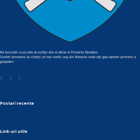
Ne bucurăm ca ați ales să vizitați site-ul oficial al Primăriei Darabani.
Sunteti bineveniți sa vizitați cel mai nordic oraș din Romania unde veți gasi oameni primitori si
gospodari.
Postari recente
Link-uri utile