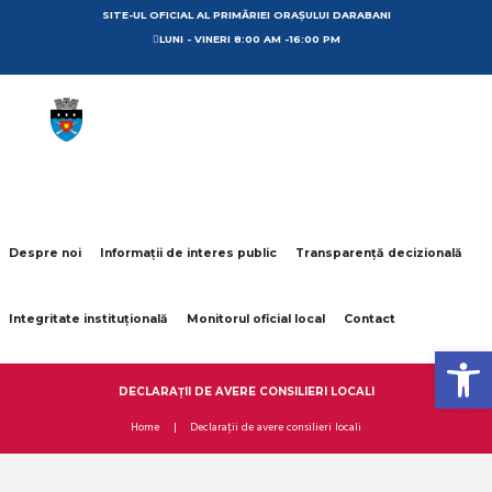
SITE-UL OFICIAL AL PRIMĂRIEI ORAȘULUI DARABANI
LUNI - VINERI 8:00 AM -16:00 PM
Despre noi
Informații de interes public
Transparență decizională
Integritate instituțională
Monitorul oficial local
Contact
Open toolbar
DECLARAȚII DE AVERE CONSILIERI LOCALI
Home
Declarații de avere consilieri locali