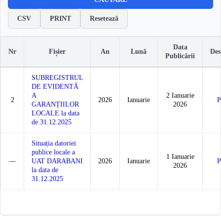
CSV
PRINT
Resetează
Data
Nr
Fișier
An
Lună
Des
Publicării
SUBREGISTRUL
DE EVIDENTĂ
A
2 Ianuarie
2
2026
Ianuarie
GARANȚIILOR
2026
LOCALE la data
de 31.12.2025
Situația datoriei
publice locale a
1 Ianuarie
—
UAT DARABANI
2026
Ianuarie
2026
la data de
31.12.2025