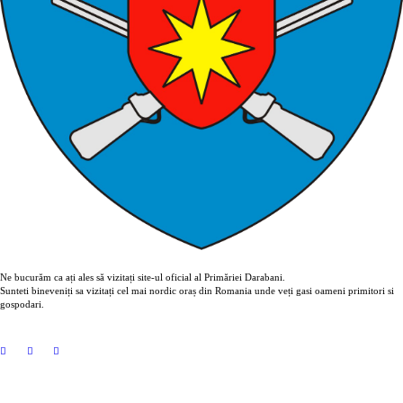
Ne bucurăm ca ați ales să vizitați site-ul oficial al Primăriei Darabani.
Sunteti bineveniți sa vizitați cel mai nordic oraș din Romania unde veți gasi oameni primitori si
gospodari.