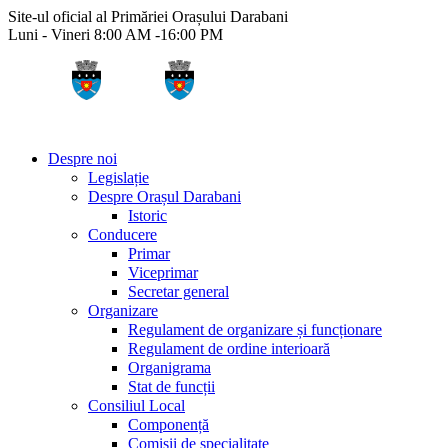
Site-ul oficial al Primăriei Orașului Darabani
Luni - Vineri 8:00 AM -16:00 PM
Despre noi
Legislație
Despre Orașul Darabani
Istoric
Conducere
Primar
Viceprimar
Secretar general
Organizare
Regulament de organizare și funcționare
Regulament de ordine interioară
Organigrama
Stat de funcții
Consiliul Local
Componență
Comisii de specialitate