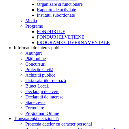
Organizare și funcționare
Rapoarte de activitate
Instituții subordonate
Media
Programe
FONDURI UE
FONDURI ELVEȚIENE
PROGRAME GUVERNAMENTALE
Informații de interes public
Anunțuri
Plăți online
Concursuri
Protecție Civilă
Achiziții publice
Lista salariilor de bază
Buget Local.
Declarații de avere
Declarații de interese
Stare civilă
Formulare
Programări Online
Transparență decizională
Protectia datelor cu caracter personal