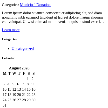
Categories:
Municipal Donation
Lorem ipsum dolor sit amet, consectetuer adipiscing elit, sed diam
nonummy nibh euismod tincidunt ut laoreet dolore magna aliquam
erat volutpat. Ut wisi enim ad minim veniam, quis nostrud exerci…
Learn more
Categories
Uncategorized
Calendar
August
2026
M
T
W
T
F
S
S
1
2
3
4
5
6
7
8
9
10
11
12
13
14
15
16
17
18
19
20
21
22
23
24
25
26
27
28
29
30
31