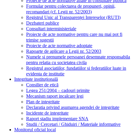
Proiecte de acte normative aflate in consultare publica
Formular pentru colectarea de propuneri, opinii,
recomandari (cf. Legii nr. 52/2003)
Registrul Unic al Transparenței Intereselor (RUTI)
Dezbateri publice
Consultari interministeriale
Proiecte de acte normative pentru care nu mai pot fi
trimise sugestii
Proiecte de acte normative adoptate
Rapoarte de aplicare a Legii nr. 52/2003
Numele si prenumele persoanei desemnate responsabila
pentru relatia cu societatea civila
Registrul asociatiilor, fundatiilor si federatiilor luate in
evidenta de institutie
Integritate instituțională
Consilier de etică
Legea 251/2004 – cadouri primite
Mecanism raport incalcare legi
Plan de integritate
Declaratia privind asumarea agendei de integritate
Incidente de integritate
Raport stadiu implementare SNA
Studii / Cercetari / Ghiduiri / Materiale informative
Monitorul oficial local