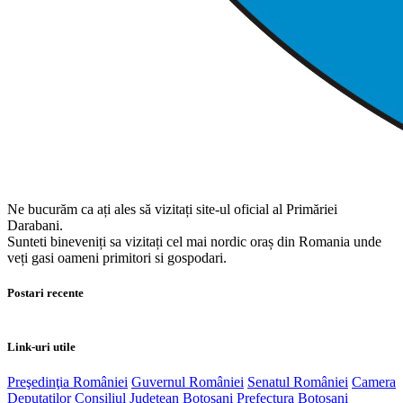
Ne bucurăm ca ați ales să vizitați site-ul oficial al Primăriei
Darabani.
Sunteti bineveniți sa vizitați cel mai nordic oraș din Romania unde
veți gasi oameni primitori si gospodari.
Postari recente
Link-uri utile
Preşedinţia României
Guvernul României
Senatul României
Camera
Deputaților
Consiliul Județean Botoșani
Prefectura Botoșani