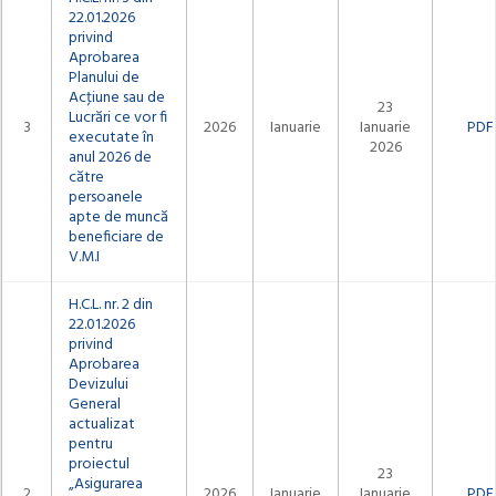
22.01.2026
privind
Aprobarea
Planului de
Acţiune sau de
23
Lucrări ce vor fi
3
2026
Ianuarie
Ianuarie
PDF
executate în
2026
anul 2026 de
către
persoanele
apte de muncă
beneficiare de
V.M.I
H.C.L. nr. 2 din
22.01.2026
privind
Aprobarea
Devizului
General
actualizat
pentru
proiectul
23
„Asigurarea
2
2026
Ianuarie
Ianuarie
PDF