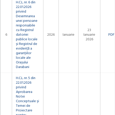
H.C.L. nr. 6 din
22.01.2026
privind
Desemnarea
unei persoane
responsabile
cu Registrul
23
6
datoriei
2026
Ianuarie
Ianuarie
PDF
publice locale
2026
și Registrul de
evidență a
garanțiilor
locale ale
Orașului
Darabani
H.C.L. nr. 5 din
22.01.2026
privind
Aprobarea
Notei
Conceptuale şi
Temei de
Proiectare