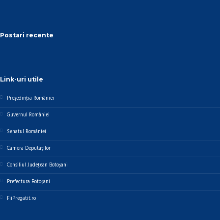
Postari recente
Link-uri utile
Preşedinţia României
Guvernul României
Senatul României
Camera Deputaților
Consiliul Județean Botoșani
Prefectura Botoșani
FiiPregatit.ro