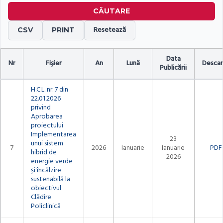
CĂUTARE
Resetează
CSV
PRINT
Data
Nr
Fișier
An
Lună
Descar
Publicării
H.C.L. nr. 7 din
22.01.2026
privind
Aprobarea
proiectului
Implementarea
23
unui sistem
7
2026
Ianuarie
Ianuarie
PDF
hibrid de
2026
energie verde
și încălzire
sustenabilă la
obiectivul
Clădire
Policlinică