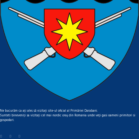
Ne bucurăm ca ați ales să vizitați site-ul oficial al Primăriei Darabani.
Sunteti bineveniți sa vizitați cel mai nordic oraș din Romania unde veți gasi oameni primitori si
gospodari.