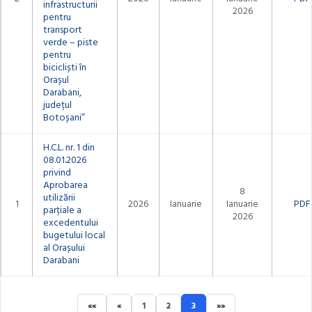
infrastructurii
2026
pentru
transport
verde – piste
pentru
bicicliști în
Orașul
Darabani,
județul
Botoșani”
H.C.L. nr. 1 din
08.01.2026
privind
Aprobarea
8
utilizării
1
2026
Ianuarie
Ianuarie
PDF
parțiale a
2026
excedentului
bugetului local
al Orașului
Darabani
««
«
1
2
3
»»