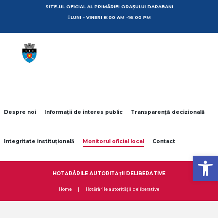
SITE-UL OFICIAL AL PRIMĂRIEI ORAȘULUI DARABANI
LUNI - VINERI 8:00 AM -16:00 PM
Despre noi
Informații de interes public
Transparență decizională
Integritate instituțională
Monitorul oficial local
Contact
Open toolbar
HOTĂRÂRILE AUTORITĂȚII DELIBERATIVE
Home
Hotărârile autorității deliberative