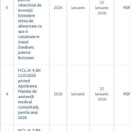
pentru
23
obiectivul de
5
2026
Ianuarie
Ianuarie
PDF
investiţii
2026
Extindere
retea de
alimentare cu
apa si
canalizare in
orasul
Darabani,
judetul
Botosani
H.C.L. nr. 4 din
22.01.2026
privind
Aprobarea
23
Planului de
4
2026
Ianuarie
Ianuarie
PDF
asistență
2026
medical
comunitară,
pentru anul
2026
H.C.L. nr. 3 din