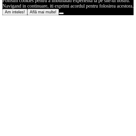
Folosim cookies pentru a imbunatati experienta ta pe site-ul nostru.
Navigand in continuare, iti exprimi acordul pentru folosirea acestora.
Am inteles!
Află mai multe!