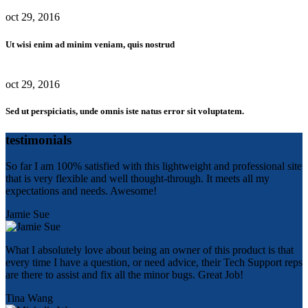
oct 29, 2016
Ut wisi enim ad minim veniam, quis nostrud
oct 29, 2016
Sed ut perspiciatis, unde omnis iste natus error sit voluptatem.
testimonials
So far I am 100% satisfied with this lightweight and professional site
that is very flexible and well thought-through. It meets all my
expectations and needs. Awesome!
Jamie Sue
What I absolutely love about being an owner of this product is that
every time I have a question, or need advice, their Tech Support reps
are there to assist and fix all the minor bugs. Great Job!
Tina Wang