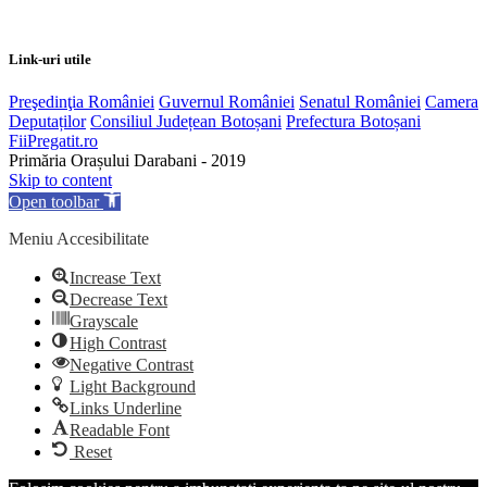
Link-uri utile
Preşedinţia României
Guvernul României
Senatul României
Camera
Deputaților
Consiliul Județean Botoșani
Prefectura Botoșani
FiiPregatit.ro
Primăria Orașului Darabani - 2019
Skip to content
Open toolbar
Meniu Accesibilitate
Increase Text
Decrease Text
Grayscale
High Contrast
Negative Contrast
Light Background
Links Underline
Readable Font
Reset