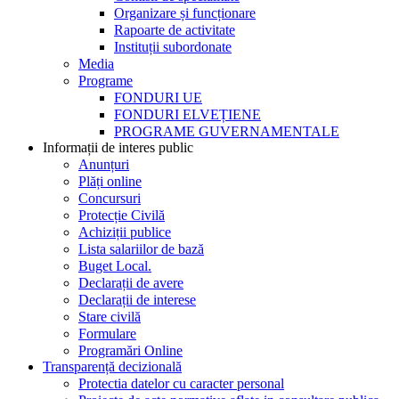
Organizare și funcționare
Rapoarte de activitate
Instituții subordonate
Media
Programe
FONDURI UE
FONDURI ELVEȚIENE
PROGRAME GUVERNAMENTALE
Informații de interes public
Anunțuri
Plăți online
Concursuri
Protecție Civilă
Achiziții publice
Lista salariilor de bază
Buget Local.
Declarații de avere
Declarații de interese
Stare civilă
Formulare
Programări Online
Transparență decizională
Protectia datelor cu caracter personal