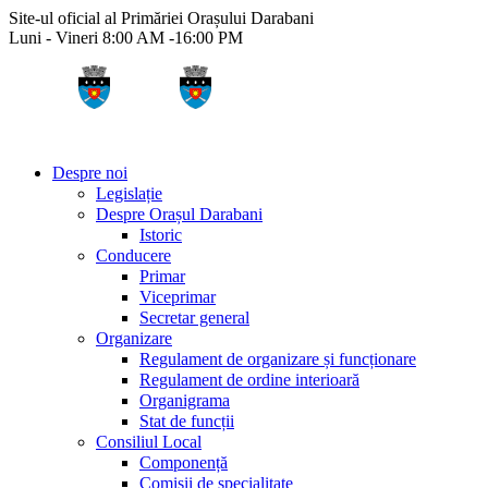
Site-ul oficial al Primăriei Orașului Darabani
Luni - Vineri 8:00 AM -16:00 PM
Despre noi
Legislație
Despre Orașul Darabani
Istoric
Conducere
Primar
Viceprimar
Secretar general
Organizare
Regulament de organizare și funcționare
Regulament de ordine interioară
Organigrama
Stat de funcții
Consiliul Local
Componență
Comisii de specialitate