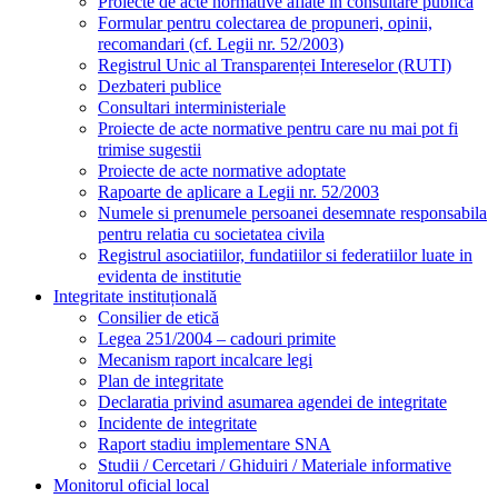
Proiecte de acte normative aflate in consultare publica
Formular pentru colectarea de propuneri, opinii,
recomandari (cf. Legii nr. 52/2003)
Registrul Unic al Transparenței Intereselor (RUTI)
Dezbateri publice
Consultari interministeriale
Proiecte de acte normative pentru care nu mai pot fi
trimise sugestii
Proiecte de acte normative adoptate
Rapoarte de aplicare a Legii nr. 52/2003
Numele si prenumele persoanei desemnate responsabila
pentru relatia cu societatea civila
Registrul asociatiilor, fundatiilor si federatiilor luate in
evidenta de institutie
Integritate instituțională
Consilier de etică
Legea 251/2004 – cadouri primite
Mecanism raport incalcare legi
Plan de integritate
Declaratia privind asumarea agendei de integritate
Incidente de integritate
Raport stadiu implementare SNA
Studii / Cercetari / Ghiduiri / Materiale informative
Monitorul oficial local